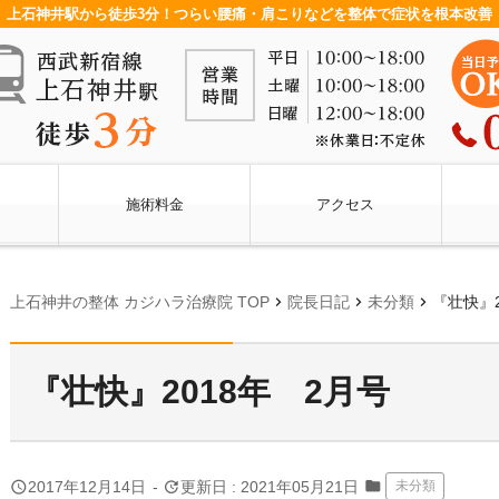
上石神井駅から徒歩3分！つらい腰痛・肩こりなどを整体で症状を根本改善
施術料金
アクセス
chevron_right
chevron_right
chevron_right
上石神井の整体 カジハラ治療院 TOP
院長日記
未分類
『壮快』2
『壮快』2018年 2月号
folder
query_builder
update
2017年12月14日
-
更新日 : 2021年05月21日
未分類