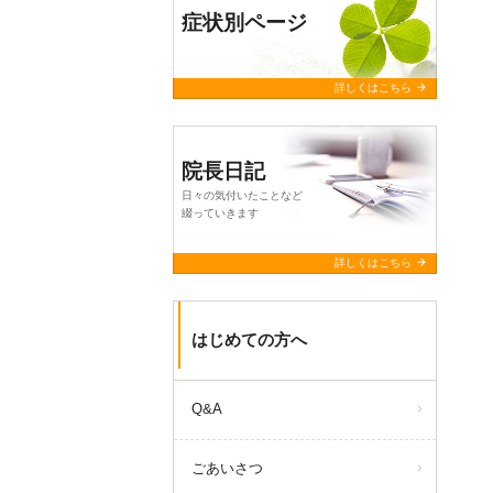
症状別ページ
arrow_forward
詳しくはこちら
院長日記
日々の気付いたことなど
綴っていきます
arrow_forward
詳しくはこちら
はじめての方へ
Q&A
ごあいさつ