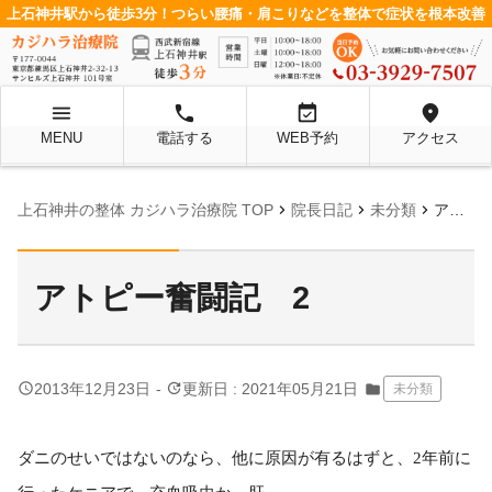
上石神井駅から徒歩3分！つらい腰痛・肩こりなどを整体で症状を根本改善
menu
local_phone
event_available
location_on
MENU
電話する
WEB予約
アクセス
chevron_right
chevron_right
chevron_right
上石神井の整体 カジハラ治療院 TOP
院長日記
未分類
アトピー奮闘記 2
アトピー奮闘記 2
query_builder
update
2013年12月23日
-
更新日 : 2021年05月21日
folder
未分類
ダニのせいではないのなら、他に原因が有るはずと、
2
年前に