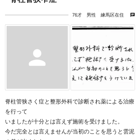
chat
76才 男性 練馬区在住
person
脊柱管狭さく症と整形外科で診断され薬による治療
を行って
いましたが十分とは言えず施術を受けました。
今だ完全とは言えませんが当初のことを思うと雲泥