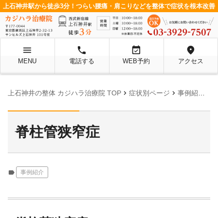
上石神井駅から徒歩3分！つらい腰痛・肩こりなどを整体で症状を根本改善
menu
local_phone
event_available
location_on
MENU
電話する
WEB予約
アクセス
chevron_right
chevron_right
chevron_right
上石神井の整体 カジハラ治療院 TOP
症状別ページ
事例紹介
脊柱管狭窄症
label
事例紹介