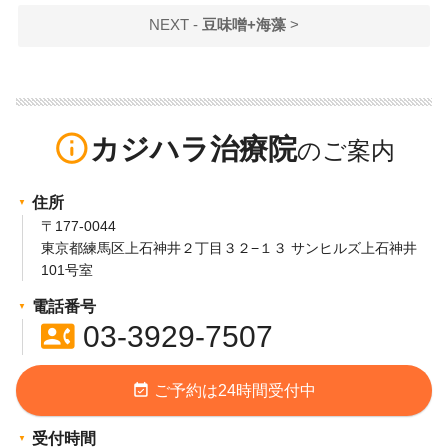
NEXT -
豆味噌+海藻
>
info_outline
カジハラ治療院
住所
〒177-0044
東京都練馬区上石神井２丁目３２−１３ サンヒルズ上石神井
101号室
電話番号
contact_phone
03-3929-7507
event_available
ご予約は24時間受付中
受付時間