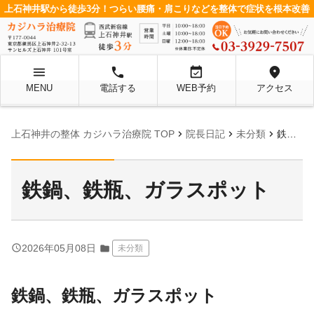
上石神井駅から徒歩3分！つらい腰痛・肩こりなどを整体で症状を根本改善
menu
local_phone
event_available
location_on
MENU
電話する
WEB予約
アクセス
chevron_right
chevron_right
chevron_right
上石神井の整体 カジハラ治療院 TOP
院長日記
未分類
鉄鍋、鉄瓶、ガラスポット
鉄鍋、鉄瓶、ガラスポット
query_builder
2026年05月08日
folder
未分類
鉄鍋、鉄瓶、ガラスポット